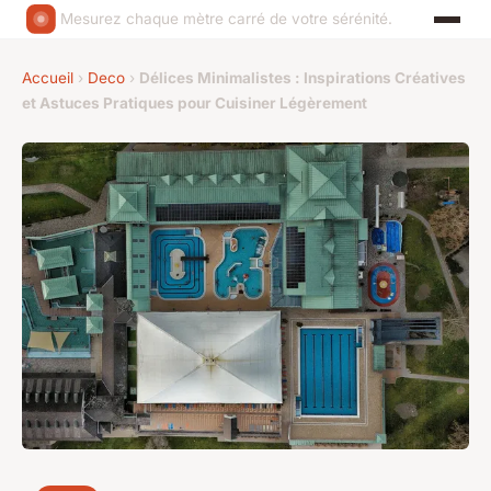
Mesurez chaque mètre carré de votre sérénité.
Accueil
›
Deco
›
Délices Minimalistes : Inspirations Créatives
et Astuces Pratiques pour Cuisiner Légèrement