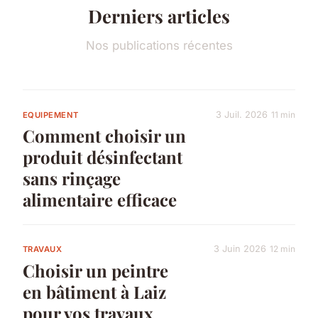
Derniers articles
Nos publications récentes
3 Juil. 2026
11 min
EQUIPEMENT
Comment choisir un
produit désinfectant
sans rinçage
alimentaire efficace
3 Juin 2026
12 min
TRAVAUX
Choisir un peintre
en bâtiment à Laiz
pour vos travaux