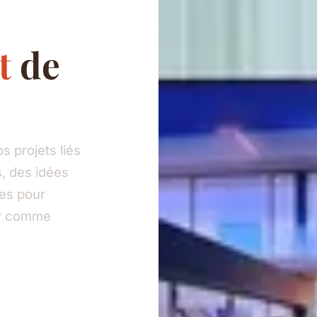
t
de
 projets liés
, des idées
ies pour
eur comme