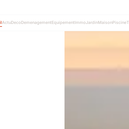
l
Actu
Deco
Demenagement
Equipement
Immo
Jardin
Maison
Piscine
T