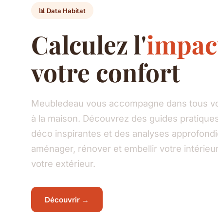
📊 Data Habitat
Calculez l'
impac
votre confort
Meubledeau vous accompagne dans tous vos
à la maison. Découvrez des guides pratiques
déco inspirantes et des analyses approfond
aménager, rénover et embellir votre intéri
votre extérieur.
Découvrir →