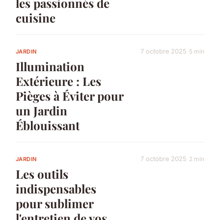
les passionnés de
cuisine
7 octobre 2025
5 min
JARDIN
Illumination
Extérieure : Les
Pièges à Éviter pour
un Jardin
Éblouissant
7 octobre 2025
2 min
JARDIN
Les outils
indispensables
pour sublimer
l'entretien de vos