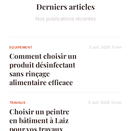
Derniers articles
Nos publications récentes
3 Juil. 2026
11 min
EQUIPEMENT
Comment choisir un
produit désinfectant
sans rinçage
alimentaire efficace
3 Juin 2026
12 min
TRAVAUX
Choisir un peintre
en bâtiment à Laiz
pour vos travaux