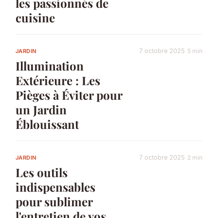
les passionnés de
cuisine
7 octobre 2025
5 min
JARDIN
Illumination
Extérieure : Les
Pièges à Éviter pour
un Jardin
Éblouissant
7 octobre 2025
2 min
JARDIN
Les outils
indispensables
pour sublimer
l'entretien de vos