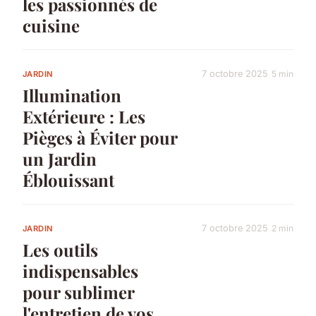
les passionnés de
cuisine
7 octobre 2025
5 min
JARDIN
Illumination
Extérieure : Les
Pièges à Éviter pour
un Jardin
Éblouissant
7 octobre 2025
2 min
JARDIN
Les outils
indispensables
pour sublimer
l'entretien de vos