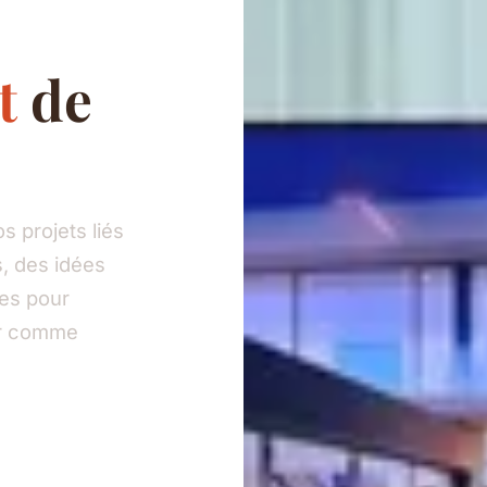
t
de
 projets liés
, des idées
ies pour
eur comme