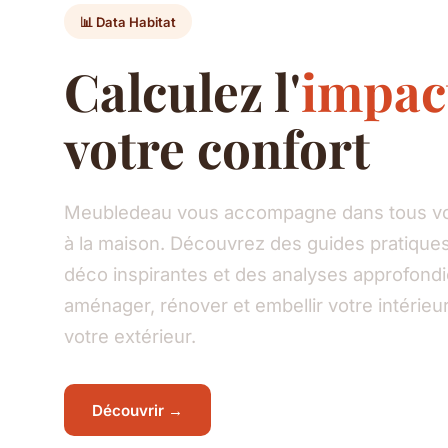
📊 Data Habitat
Calculez l'
impac
votre confort
Meubledeau vous accompagne dans tous vos
à la maison. Découvrez des guides pratiques
déco inspirantes et des analyses approfond
aménager, rénover et embellir votre intéri
votre extérieur.
Découvrir →