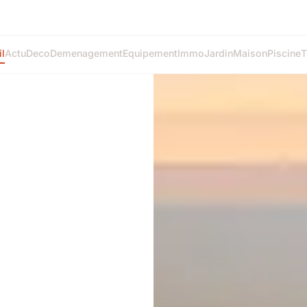
l
Actu
Deco
Demenagement
Equipement
Immo
Jardin
Maison
Piscine
T