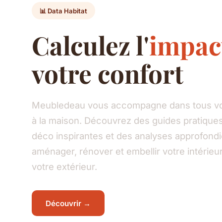
📊 Data Habitat
Calculez l'
impac
votre confort
Meubledeau vous accompagne dans tous vos
à la maison. Découvrez des guides pratiques
déco inspirantes et des analyses approfond
aménager, rénover et embellir votre intéri
votre extérieur.
Découvrir →