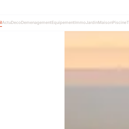
l
Actu
Deco
Demenagement
Equipement
Immo
Jardin
Maison
Piscine
T