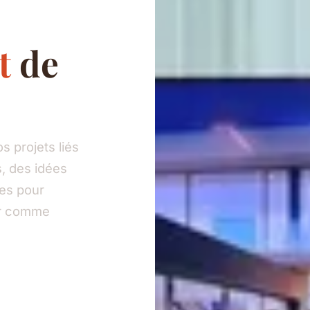
t
de
 projets liés
, des idées
ies pour
eur comme