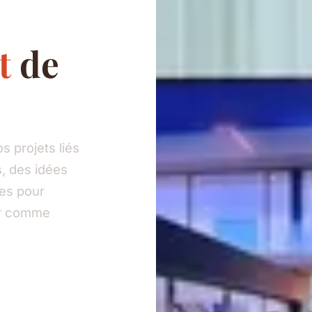
t
de
 projets liés
, des idées
ies pour
eur comme