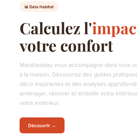
📊 Data Habitat
Calculez l'
impac
votre confort
Meubledeau vous accompagne dans tous vos
à la maison. Découvrez des guides pratiques
déco inspirantes et des analyses approfond
aménager, rénover et embellir votre intéri
votre extérieur.
Découvrir →