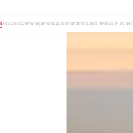
l
Actu
Deco
Demenagement
Equipement
Immo
Jardin
Maison
Piscine
T