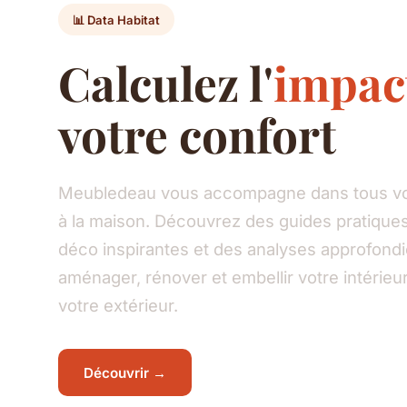
📊 Data Habitat
Calculez l'
impac
votre confort
Meubledeau vous accompagne dans tous vos
à la maison. Découvrez des guides pratiques
déco inspirantes et des analyses approfond
aménager, rénover et embellir votre intéri
votre extérieur.
Découvrir →