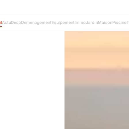
l
Actu
Deco
Demenagement
Equipement
Immo
Jardin
Maison
Piscine
T