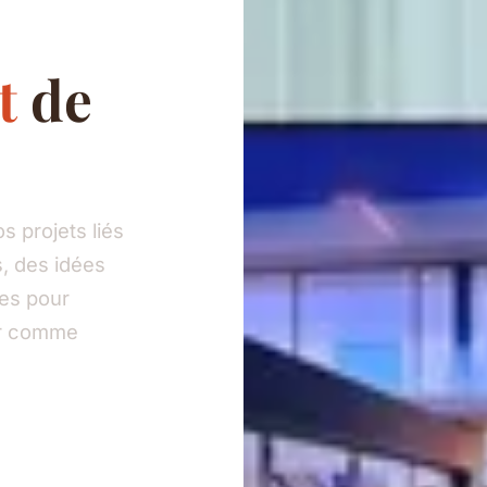
t
de
 projets liés
, des idées
ies pour
eur comme