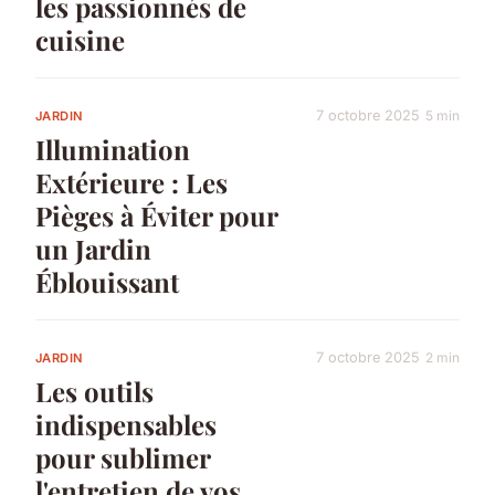
les passionnés de
cuisine
7 octobre 2025
5 min
JARDIN
Illumination
Extérieure : Les
Pièges à Éviter pour
un Jardin
Éblouissant
7 octobre 2025
2 min
JARDIN
Les outils
indispensables
pour sublimer
l'entretien de vos