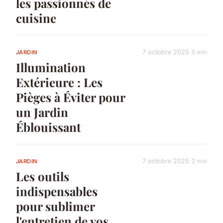
les passionnés de
cuisine
7 octobre 2025
5 min
JARDIN
Illumination
Extérieure : Les
Pièges à Éviter pour
un Jardin
Éblouissant
7 octobre 2025
2 min
JARDIN
Les outils
indispensables
pour sublimer
l'entretien de vos