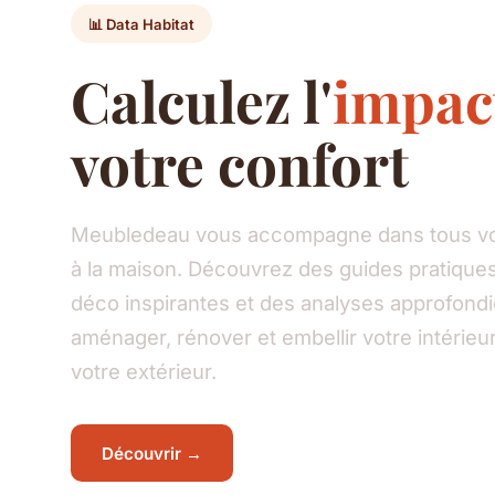
📊 Data Habitat
Calculez l'
impac
votre confort
Meubledeau vous accompagne dans tous vos
à la maison. Découvrez des guides pratiques
déco inspirantes et des analyses approfond
aménager, rénover et embellir votre intéri
votre extérieur.
Découvrir →