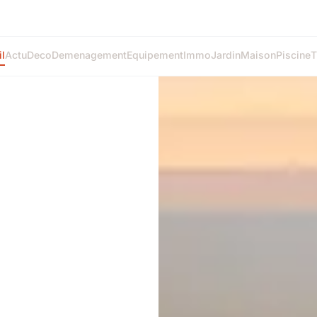
l
Actu
Deco
Demenagement
Equipement
Immo
Jardin
Maison
Piscine
T