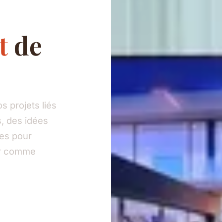
t
de
 projets liés
, des idées
ies pour
eur comme