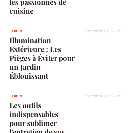
les passionnés de
cuisine
7 octobre 2025
5 min
JARDIN
Illumination
Extérieure : Les
Pièges à Éviter pour
un Jardin
Éblouissant
7 octobre 2025
2 min
JARDIN
Les outils
indispensables
pour sublimer
l'entretien de vos