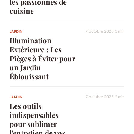
les passionnés de
cuisine
7 octobre 2025
5 min
JARDIN
Illumination
Extérieure : Les
Pièges à Éviter pour
un Jardin
Éblouissant
7 octobre 2025
2 min
JARDIN
Les outils
indispensables
pour sublimer
l'entretien de vos