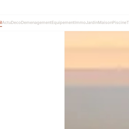
l
Actu
Deco
Demenagement
Equipement
Immo
Jardin
Maison
Piscine
T