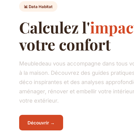
📊 Data Habitat
Calculez l'
impac
votre confort
Meubledeau vous accompagne dans tous vos
à la maison. Découvrez des guides pratiques
déco inspirantes et des analyses approfond
aménager, rénover et embellir votre intéri
votre extérieur.
Découvrir →