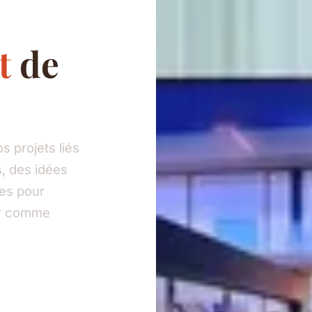
t
de
 projets liés
, des idées
ies pour
eur comme