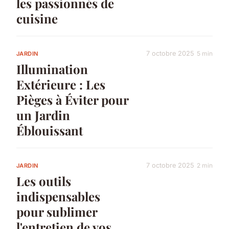
les passionnés de
cuisine
7 octobre 2025
5 min
JARDIN
Illumination
Extérieure : Les
Pièges à Éviter pour
un Jardin
Éblouissant
7 octobre 2025
2 min
JARDIN
Les outils
indispensables
pour sublimer
l'entretien de vos