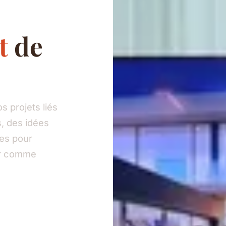
t
de
 projets liés
, des idées
ies pour
eur comme