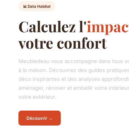
📊 Data Habitat
Calculez l'
impac
votre confort
Meubledeau vous accompagne dans tous vos
à la maison. Découvrez des guides pratiques
déco inspirantes et des analyses approfond
aménager, rénover et embellir votre intéri
votre extérieur.
Découvrir →