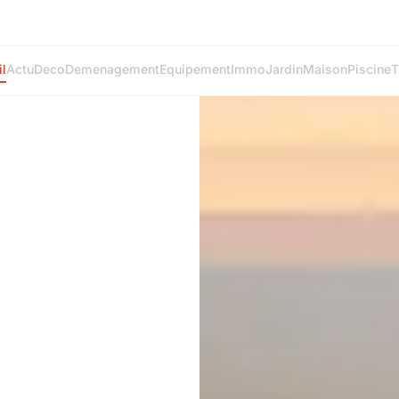
l
Actu
Deco
Demenagement
Equipement
Immo
Jardin
Maison
Piscine
T