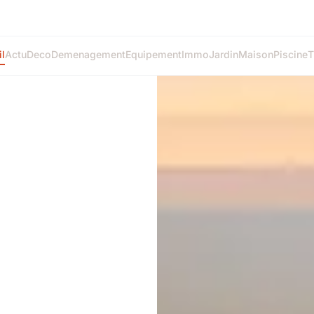
l
Actu
Deco
Demenagement
Equipement
Immo
Jardin
Maison
Piscine
T