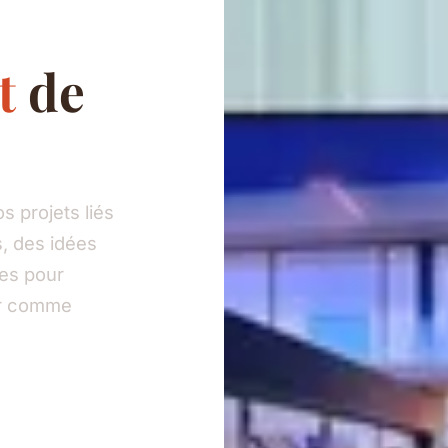
t
de
 projets liés
, des idées
ies pour
eur comme