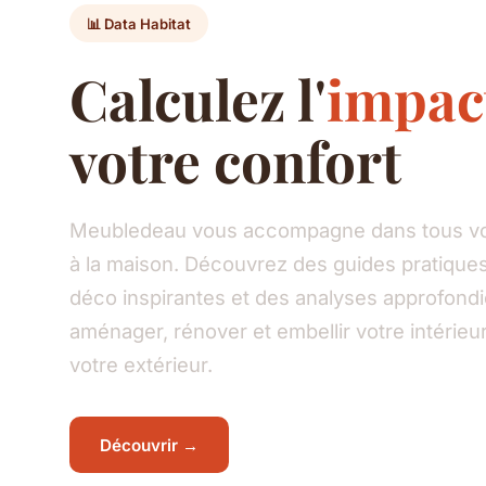
📊 Data Habitat
Calculez l'
impac
votre confort
Meubledeau vous accompagne dans tous vos
à la maison. Découvrez des guides pratiques
déco inspirantes et des analyses approfond
aménager, rénover et embellir votre intéri
votre extérieur.
Découvrir →