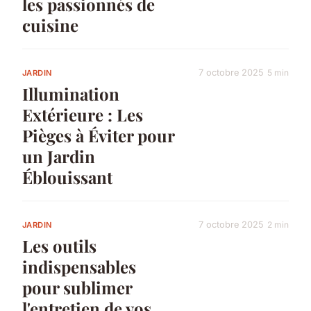
les passionnés de
cuisine
7 octobre 2025
5 min
JARDIN
Illumination
Extérieure : Les
Pièges à Éviter pour
un Jardin
Éblouissant
7 octobre 2025
2 min
JARDIN
Les outils
indispensables
pour sublimer
l'entretien de vos