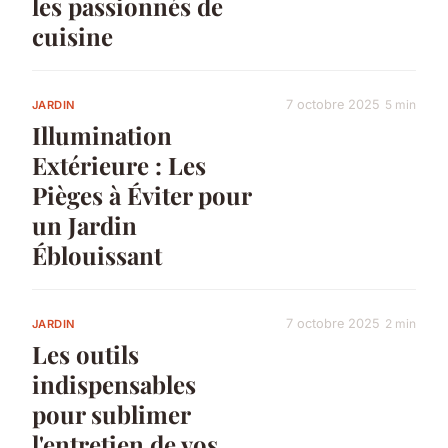
les passionnés de
cuisine
7 octobre 2025
5 min
JARDIN
Illumination
Extérieure : Les
Pièges à Éviter pour
un Jardin
Éblouissant
7 octobre 2025
2 min
JARDIN
Les outils
indispensables
pour sublimer
l'entretien de vos