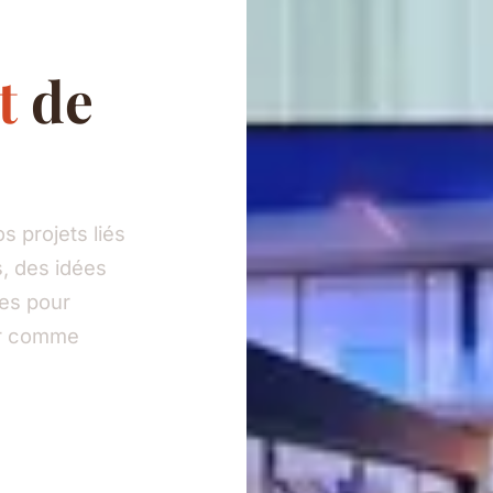
t
de
 projets liés
, des idées
ies pour
eur comme