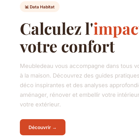
📊 Data Habitat
Calculez l'
impac
votre confort
Meubledeau vous accompagne dans tous vos
à la maison. Découvrez des guides pratiques
déco inspirantes et des analyses approfond
aménager, rénover et embellir votre intéri
votre extérieur.
Découvrir →