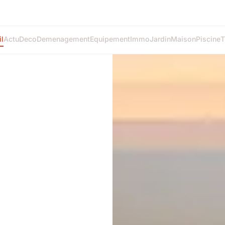
l
Actu
Deco
Demenagement
Equipement
Immo
Jardin
Maison
Piscine
T