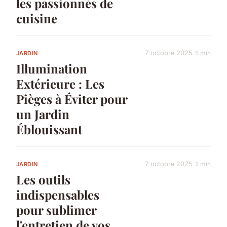
les passionnés de
cuisine
7 octobre 2025
5 min
JARDIN
Illumination
Extérieure : Les
Pièges à Éviter pour
un Jardin
Éblouissant
7 octobre 2025
2 min
JARDIN
Les outils
indispensables
pour sublimer
l'entretien de vos