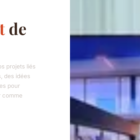
t
de
 projets liés
, des idées
ies pour
eur comme