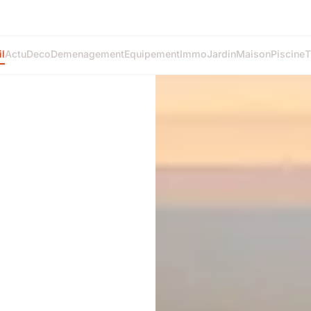
l
Actu
Deco
Demenagement
Equipement
Immo
Jardin
Maison
Piscine
T