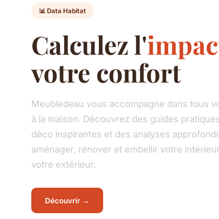
📊 Data Habitat
Calculez l'
impac
votre confort
Meubledeau vous accompagne dans tous vos
à la maison. Découvrez des guides pratiques
déco inspirantes et des analyses approfond
aménager, rénover et embellir votre intéri
votre extérieur.
Découvrir →