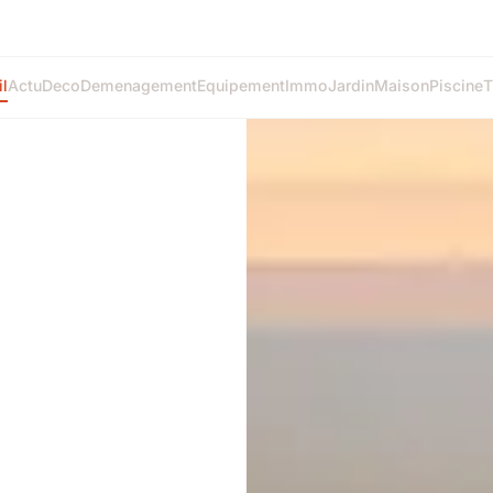
l
Actu
Deco
Demenagement
Equipement
Immo
Jardin
Maison
Piscine
T