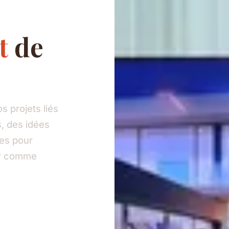
t
de
 projets liés
, des idées
ies pour
eur comme