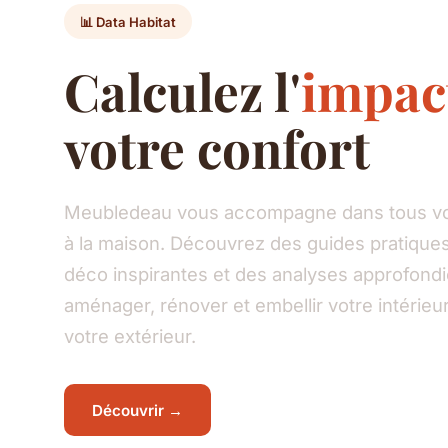
📊 Data Habitat
Calculez l'
impac
votre confort
Meubledeau vous accompagne dans tous vos
à la maison. Découvrez des guides pratiques
déco inspirantes et des analyses approfond
aménager, rénover et embellir votre intéri
votre extérieur.
Découvrir →