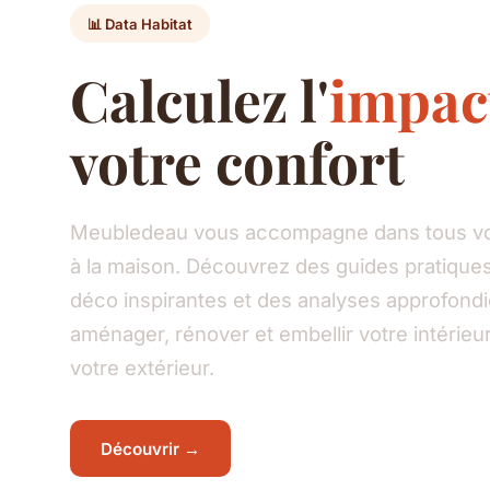
📊 Data Habitat
Calculez l'
impac
votre confort
Meubledeau vous accompagne dans tous vos
à la maison. Découvrez des guides pratiques
déco inspirantes et des analyses approfond
aménager, rénover et embellir votre intéri
votre extérieur.
Découvrir →