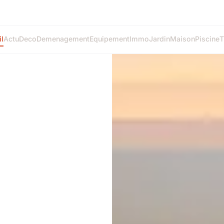
l
Actu
Deco
Demenagement
Equipement
Immo
Jardin
Maison
Piscine
T