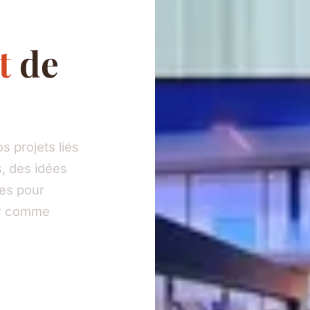
t
de
 projets liés
, des idées
ies pour
eur comme