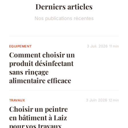
Derniers articles
Nos publications récentes
3 Juil. 2026
11 min
EQUIPEMENT
Comment choisir un
produit désinfectant
sans rinçage
alimentaire efficace
3 Juin 2026
12 min
TRAVAUX
Choisir un peintre
en bâtiment à Laiz
pour vos travaux