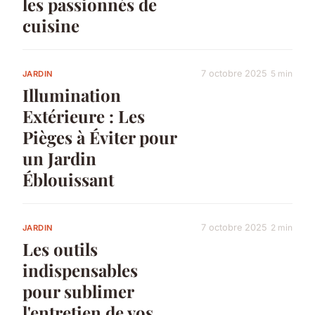
les passionnés de
cuisine
7 octobre 2025
5 min
JARDIN
Illumination
Extérieure : Les
Pièges à Éviter pour
un Jardin
Éblouissant
7 octobre 2025
2 min
JARDIN
Les outils
indispensables
pour sublimer
l'entretien de vos