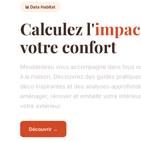
📊 Data Habitat
Calculez l'
impac
votre confort
Meubledeau vous accompagne dans tous vos
à la maison. Découvrez des guides pratiques
déco inspirantes et des analyses approfond
aménager, rénover et embellir votre intéri
votre extérieur.
Découvrir →