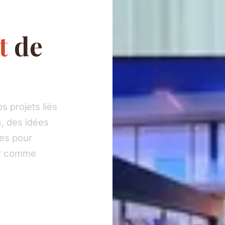
t
de
 projets liés
, des idées
ies pour
eur comme