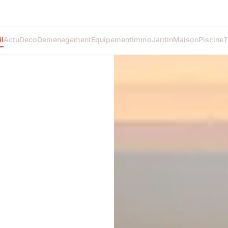
l
Actu
Deco
Demenagement
Equipement
Immo
Jardin
Maison
Piscine
T