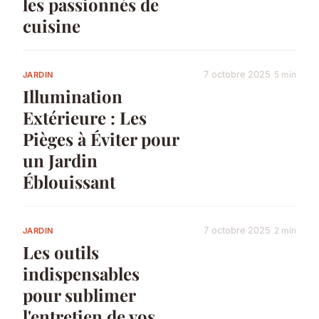
les passionnés de
cuisine
7 octobre 2025
5 min
JARDIN
Illumination
Extérieure : Les
Pièges à Éviter pour
un Jardin
Éblouissant
7 octobre 2025
2 min
JARDIN
Les outils
indispensables
pour sublimer
l'entretien de vos