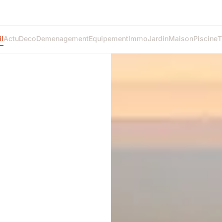
l
Actu
Deco
Demenagement
Equipement
Immo
Jardin
Maison
Piscine
T