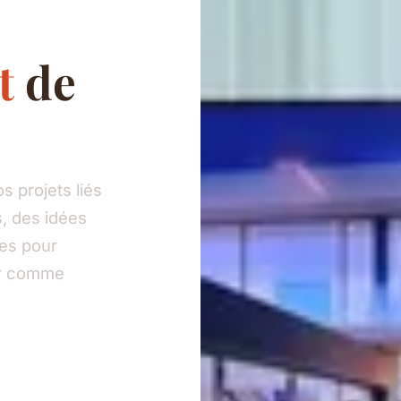
t
de
 projets liés
, des idées
ies pour
eur comme