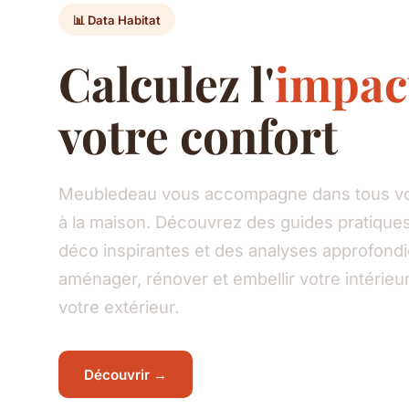
📊 Data Habitat
Calculez l'
impac
votre confort
Meubledeau vous accompagne dans tous vos
à la maison. Découvrez des guides pratiques
déco inspirantes et des analyses approfond
aménager, rénover et embellir votre intéri
votre extérieur.
Découvrir →