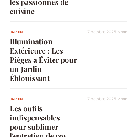
les passionnés de
cuisine
7 octobre 2025
5 min
JARDIN
Illumination
Extérieure : Les
Pièges à Éviter pour
un Jardin
Éblouissant
7 octobre 2025
2 min
JARDIN
Les outils
indispensables
pour sublimer
l'entretien de vos