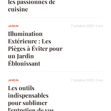
les passionnés de
cuisine
7 octobre 2025
5 min
JARDIN
Illumination
Extérieure : Les
Pièges à Éviter pour
un Jardin
Éblouissant
7 octobre 2025
2 min
JARDIN
Les outils
indispensables
pour sublimer
l'entretien de vos