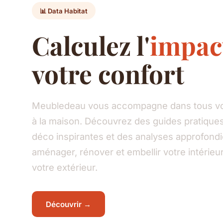
📊 Data Habitat
Calculez l'
impac
votre confort
Meubledeau vous accompagne dans tous vos
à la maison. Découvrez des guides pratiques
déco inspirantes et des analyses approfond
aménager, rénover et embellir votre intéri
votre extérieur.
Découvrir →