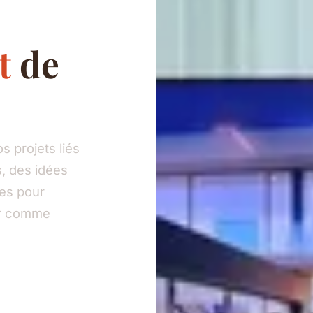
t
de
 projets liés
, des idées
ies pour
eur comme