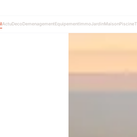
l
Actu
Deco
Demenagement
Equipement
Immo
Jardin
Maison
Piscine
T