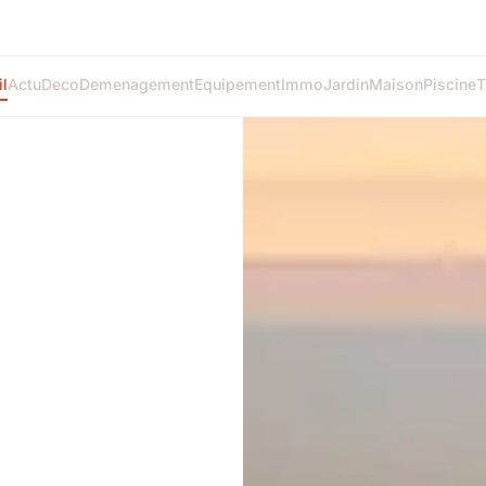
l
Actu
Deco
Demenagement
Equipement
Immo
Jardin
Maison
Piscine
T