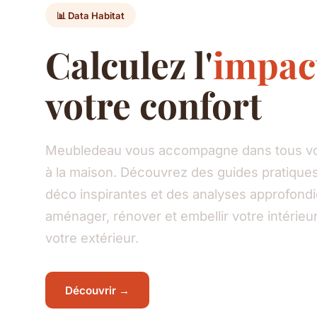
📊 Data Habitat
Calculez l'
impac
votre confort
Meubledeau vous accompagne dans tous vos
à la maison. Découvrez des guides pratiques
déco inspirantes et des analyses approfond
aménager, rénover et embellir votre intéri
votre extérieur.
Découvrir →