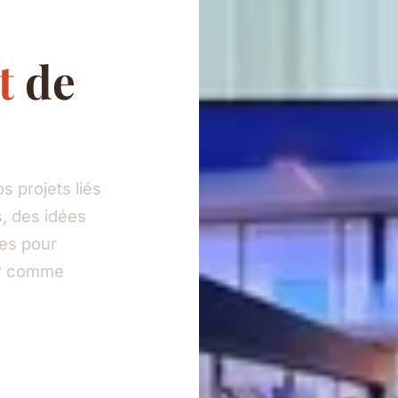
t
de
 projets liés
, des idées
ies pour
eur comme