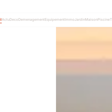
l
Actu
Deco
Demenagement
Equipement
Immo
Jardin
Maison
Piscine
T