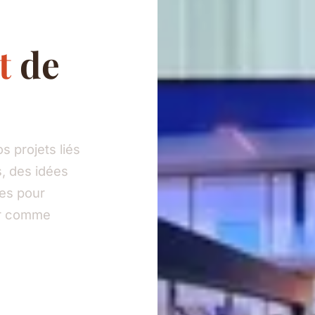
t
de
 projets liés
, des idées
ies pour
eur comme