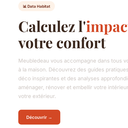
📊 Data Habitat
Calculez l'
impac
votre confort
Meubledeau vous accompagne dans tous vos
à la maison. Découvrez des guides pratiques
déco inspirantes et des analyses approfond
aménager, rénover et embellir votre intéri
votre extérieur.
Découvrir →