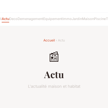
l
Actu
Deco
Demenagement
Equipement
Immo
Jardin
Maison
Piscine
T
Accueil
› Actu
📰
Actu
L'actualité maison et habitat