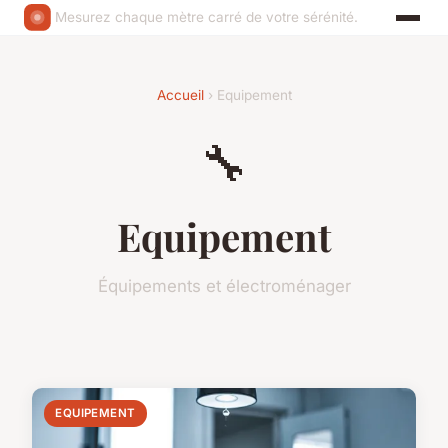
Mesurez chaque mètre carré de votre sérénité.
Accueil
› Equipement
🔧
Equipement
Équipements et électroménager
EQUIPEMENT