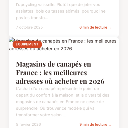
l'upcycling vaisselle. Plutôt que de jeter vos
assiettes, bols ou tasses abîmés, pourquoi ne
pas les transfo...
7 octobre 2025
6 min de lecture →
EQUIPEMENT
Magasins de canapés en
France : les meilleures
adresses où acheter en 2026
L'achat d'un canapé représente le point de
départ du confort à la maison, et la diversité des
magasins de canapés en France ne cesse de
surprendre. Où trouver ce modèle qui va
transformer votre salon ...
5 février 2026
9 min de lecture →