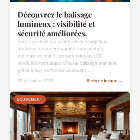
Découvrez le balisage
lumineux : visibilité et
sécurité améliorées.
Face aux défis croissants de la navigation
moderne, comment garantir une sécurité
optimale en mer ? Les technologies LED
révolutionnent aujourd'hui le balisage maritime
grâce à leur performance except...
20 décembre 2025
8 min de lecture →
EQUIPEMENT