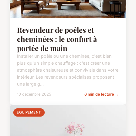
Revendeur de poêles et
cheminées : le confort à
portée de main
Installer un poêle ou une cheminée, c'est bien
plus qu'un simple chauffage : c'est créer une
atmosphère chaleureuse et conviviale dans votre
intérieur. Les revendeurs spécialisés proposent
une large g...
10 décembre 2025
6 min de lecture →
EQUIPEMENT