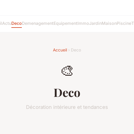
l
Actu
Deco
Demenagement
Equipement
Immo
Jardin
Maison
Piscine
T
Accueil
› Deco
🎨
Deco
Décoration intérieure et tendances