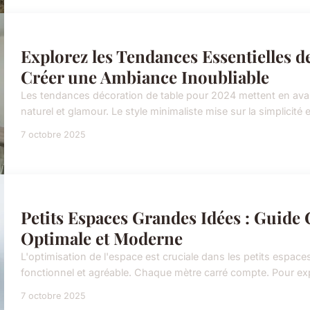
Explorez les Tendances Essentielles d
Créer une Ambiance Inoubliable
Les tendances décoration de table pour 2024 mettent en avan
naturel et glamour. Le style minimaliste mise sur la simplicité e
7 octobre 2025
Petits Espaces Grandes Idées : Guide
Optimale et Moderne
L'optimisation de l'espace est cruciale dans les petits espace
fonctionnel et agréable. Chaque mètre carré compte. Pour expl
7 octobre 2025