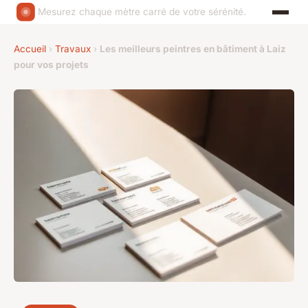
Mesurez chaque mètre carré de votre sérénité.
Accueil
›
Travaux
›
Les meilleurs peintres en bâtiment à Laiz
pour vos projets